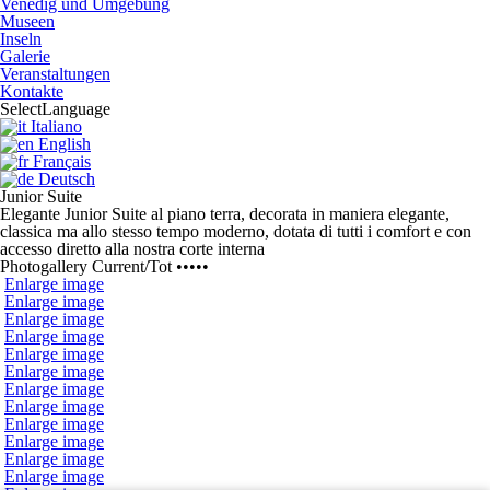
Venedig und Umgebung
Museen
Inseln
Galerie
Veranstaltungen
Kontakte
Select
Language
Italiano
English
Français
Deutsch
Junior Suite
Elegante Junior Suite al piano terra, decorata in maniera elegante,
classica ma allo stesso tempo moderno, dotata di tutti i comfort e con
accesso diretto alla nostra corte interna
Photogallery
Current
/
Tot
•••••
Enlarge image
Enlarge image
Enlarge image
Enlarge image
Enlarge image
Enlarge image
Enlarge image
Enlarge image
Enlarge image
Enlarge image
Enlarge image
Enlarge image