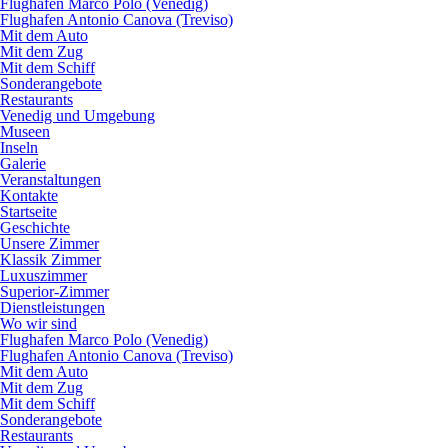
Flughafen Marco Polo (Venedig)
Flughafen Antonio Canova (Treviso)
Mit dem Auto
Mit dem Zug
Mit dem Schiff
Sonderangebote
Restaurants
Venedig und Umgebung
Museen
Inseln
Galerie
Veranstaltungen
Kontakte
Startseite
Geschichte
Unsere Zimmer
Klassik Zimmer
Luxuszimmer
Superior-Zimmer
Dienstleistungen
Wo wir sind
Flughafen Marco Polo (Venedig)
Flughafen Antonio Canova (Treviso)
Mit dem Auto
Mit dem Zug
Mit dem Schiff
Sonderangebote
Restaurants