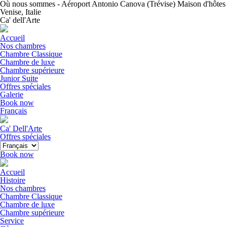
Où nous sommes - Aéroport Antonio Canova (Trévise) Maison d'hôtes
Venise, Italie
Ca' dell'Arte
Accueil
Nos chambres
Chambre Classique
Chambre de luxe
Chambre supérieure
Junior Suite
Offres spéciales
Galerie
Book now
Français
Ca' Dell'Arte
Offres spéciales
Book now
Accueil
Histoire
Nos chambres
Chambre Classique
Chambre de luxe
Chambre supérieure
Service